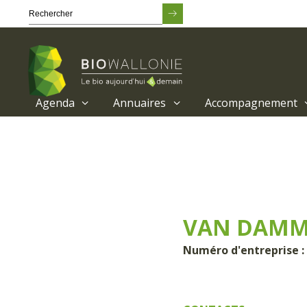
Agenda
Annuaires
Accompagnement
Passer
au
contenu
principal
VAN DAMME
Numéro d'entreprise : 