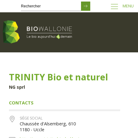
MENU
Passer
au
contenu
principal
TRINITY Bio et naturel
NG sprl
CONTACTS
SIÈGE SOCIAL
Chaussée d'Alsemberg, 610
1180 - Uccle