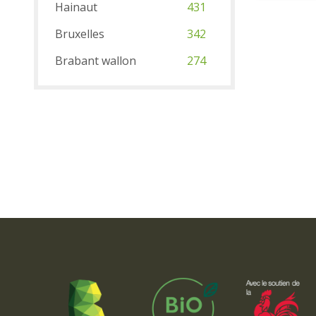
Hainaut
431
Bruxelles
342
Brabant wallon
274