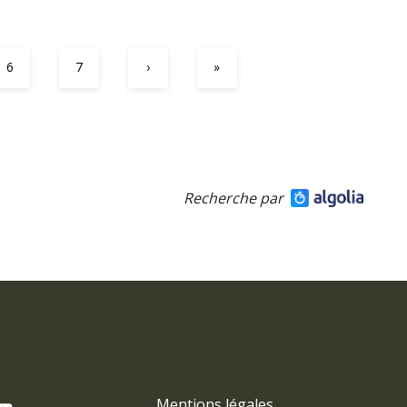
6
7
›
»
Recherche par
Mentions légales