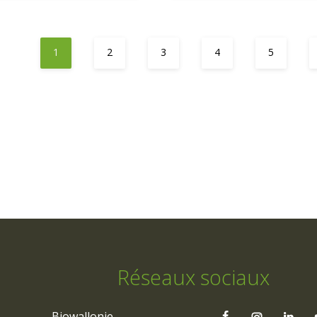
1
2
3
4
5
Réseaux sociaux
Biowallonie