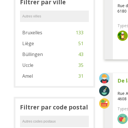
Filtrer par ville
Rue d
6180 
Types
Bruxelles
133
Liège
51
Büllingen
43
Uccle
35
Amel
31
De l
Rue A
4608 
Filtrer par code postal
Types