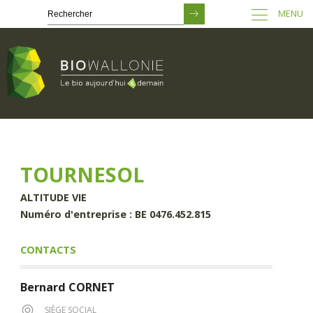
MENU
Passer
au
contenu
principal
TOURNESOL
ALTITUDE VIE
Numéro d'entreprise : BE 0476.452.815
CONTACTS
Bernard
CORNET
SIÈGE SOCIAL