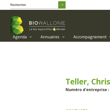
Agenda
Annuaires
Accompagnement
Passer
au
contenu
principal
Teller, Chri
Numéro d'entreprise :