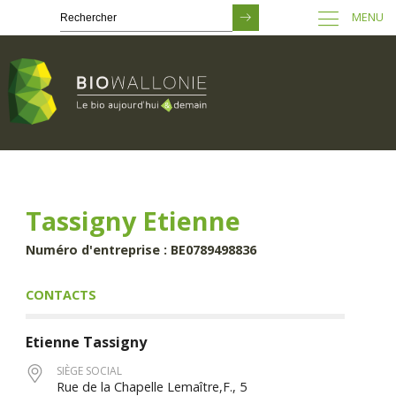
MENU
Passer
au
contenu
principal
Tassigny Etienne
Numéro d'entreprise : BE0789498836
CONTACTS
Etienne
Tassigny
SIÈGE SOCIAL
Rue de la Chapelle Lemaître,F., 5