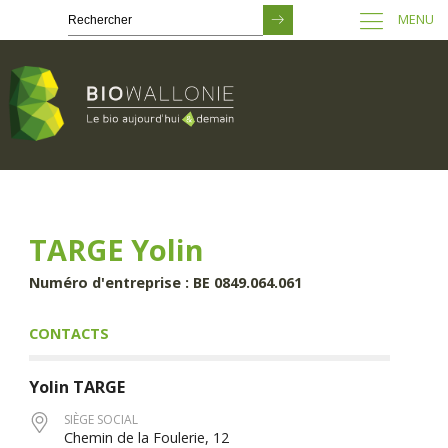
MENU
Passer
au
contenu
principal
TARGE Yolin
Numéro d'entreprise : BE 0849.064.061
CONTACTS
Yolin
TARGE
SIÈGE SOCIAL
Chemin de la Foulerie, 12