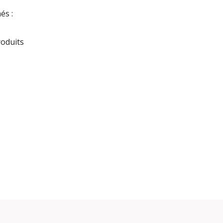
és :
roduits