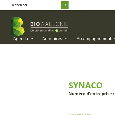
Agenda
Annuaires
Accompagnement
Passer
au
contenu
principal
SYNACO
Numéro d'entreprise :