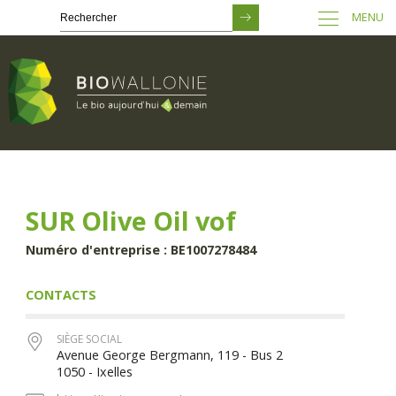
MENU
Passer
au
contenu
principal
SUR Olive Oil vof
Numéro d'entreprise : BE1007278484
CONTACTS
SIÈGE SOCIAL
Avenue George Bergmann, 119 - Bus 2
1050 - Ixelles