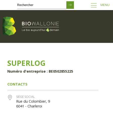
MENU
Passer
au
contenu
principal
SUPERLOG
Numéro d'entreprise : BE0502855225
CONTACTS
SIÈGE SOCIAL
Rue du Colombier, 9
6041 - Charleroi