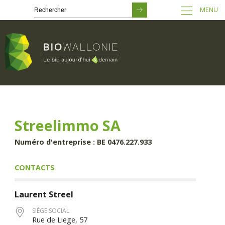
MENU
Passer
au
contenu
principal
Streelimmo SA
Numéro d'entreprise : BE 0476.227.933
CONTACTS
Laurent
Streel
SIÈGE SOCIAL
Rue de Liege, 57