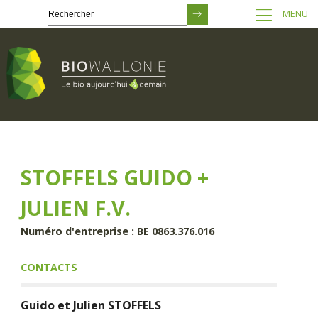
MENU
Passer
au
contenu
principal
STOFFELS GUIDO +
JULIEN F.V.
Numéro d'entreprise : BE 0863.376.016
CONTACTS
Guido et Julien
STOFFELS