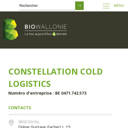
MENU
Passer
au
contenu
principal
CONSTELLATION COLD
LOGISTICS
Numéro d'entreprise : BE 0471.742.573
CONTACTS
SIÈGE SOCIAL
Drève Gustave Fache(L), 15