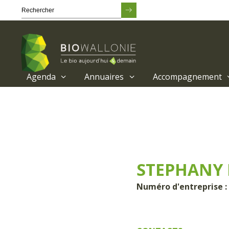
Agenda
Annuaires
Accompagnement
Passer
au
contenu
principal
STEPHANY L
Numéro d'entreprise : 