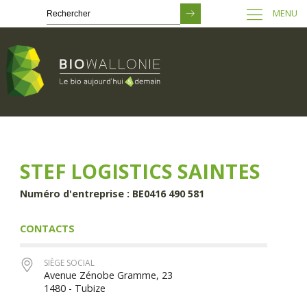
MENU
Passer
au
contenu
principal
STEF LOGISTICS SAINTES
Numéro d'entreprise : BE0416 490 581
CONTACTS
SIÈGE SOCIAL
Avenue Zénobe Gramme, 23
1480 - Tubize