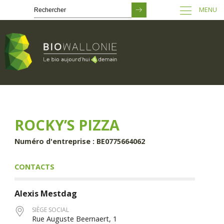
MENU
Passer
au
contenu
principal
ROCKY’S PIZZA
Numéro d'entreprise : BE0775664062
CONTACTS
Alexis
Mestdag
SIÈGE SOCIAL
Rue Auguste Beernaert, 1