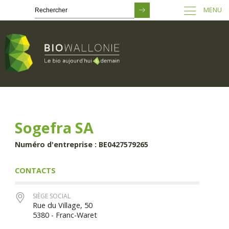
MENU
Passer
au
contenu
principal
Sogefra SA
Numéro d'entreprise : BE0427579265
CONTACTS
SIÈGE SOCIAL
Rue du Village, 50
5380 - Franc-Waret