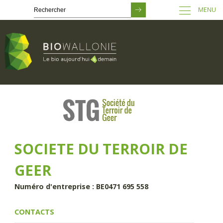
MENU
Passer
au
contenu
principal
SOCIETE DU TERROIR DE
GEER
Numéro d'entreprise : BE0471 695 558
CONTACTS