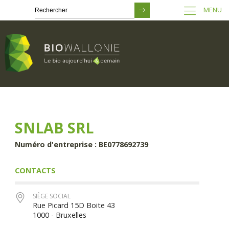
MENU
Passer
au
contenu
principal
SNLAB SRL
Numéro d'entreprise : BE0778692739
CONTACTS
SIÈGE SOCIAL
Rue Picard 15D Boite 43
1000 - Bruxelles