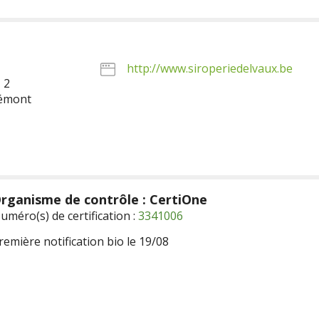
http://www.siroperiedelvaux.be
 2
zémont
rganisme de contrôle : CertiOne
uméro(s) de certification :
3341006
remière notification bio le 19/08