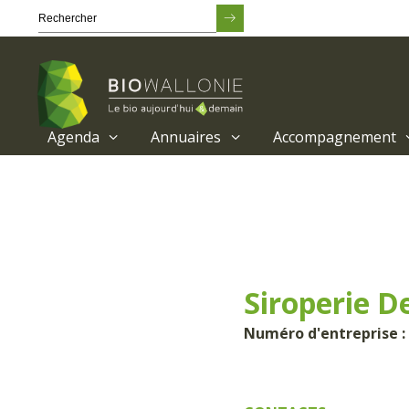
Agenda
Annuaires
Accompagnement
Passer
au
contenu
principal
Siroperie D
Numéro d'entreprise :