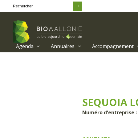
Agenda
Annuaires
Accompagnement
Passer
au
contenu
principal
SEQUOIA L
Numéro d'entreprise :