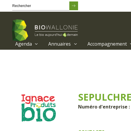
Agenda
Annuaires
Accompagnement
Passer
au
contenu
principal
SEPULCHRE
Numéro d'entreprise :