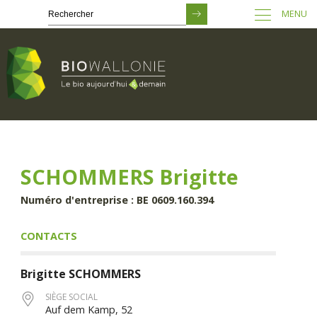
MENU
Passer
au
contenu
principal
SCHOMMERS Brigitte
Numéro d'entreprise : BE 0609.160.394
CONTACTS
Brigitte
SCHOMMERS
SIÈGE SOCIAL
Auf dem Kamp, 52