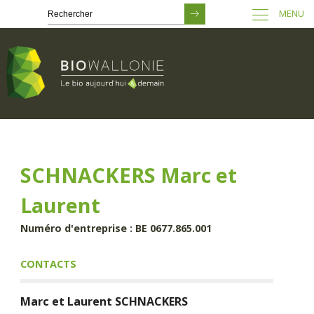
MENU
Passer
au
contenu
principal
SCHNACKERS Marc et
Laurent
Numéro d'entreprise : BE 0677.865.001
CONTACTS
Marc et Laurent
SCHNACKERS