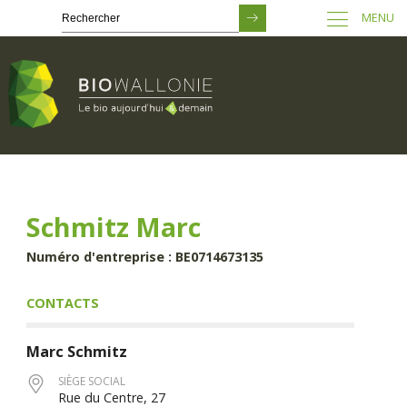
MENU
Passer
au
contenu
principal
Schmitz Marc
Numéro d'entreprise : BE0714673135
CONTACTS
Marc
Schmitz
SIÈGE SOCIAL
Rue du Centre, 27