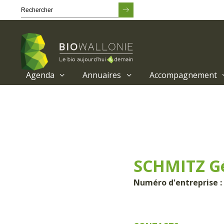
Agenda
Annuaires
Accompagnement
Passer
au
contenu
principal
SCHMITZ Gé
Numéro d'entreprise :