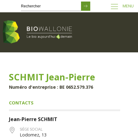
MENU
Passer
au
contenu
principal
SCHMIT Jean-Pierre
Numéro d'entreprise : BE 0652.579.376
CONTACTS
Jean-Pierre
SCHMIT
SIÈGE SOCIAL
Lodomez, 13