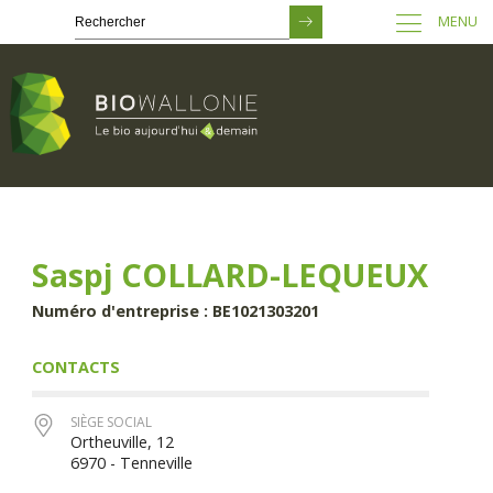
MENU
Passer
au
contenu
principal
Saspj COLLARD-LEQUEUX
Numéro d'entreprise : BE1021303201
CONTACTS
SIÈGE SOCIAL
Ortheuville, 12
6970 - Tenneville