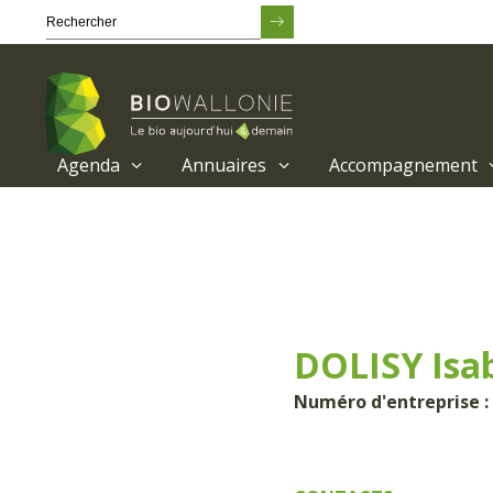
Agenda
Annuaires
Accompagnement
Passer
au
contenu
principal
DOLISY Isab
Numéro d'entreprise :