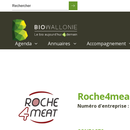
Agenda
Annuaires
Accompagnement
Passer
au
contenu
principal
Roche4mea
Numéro d'entreprise :