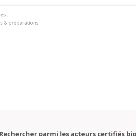
és :
es & préparations
Rechercher parmi les acteurs certifiés bi