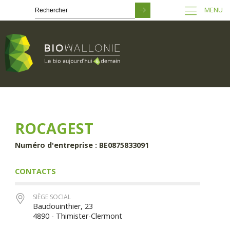
MENU
Passer
au
contenu
principal
ROCAGEST
Numéro d'entreprise : BE0875833091
CONTACTS
SIÈGE SOCIAL
Baudouinthier, 23
4890 - Thimister-Clermont