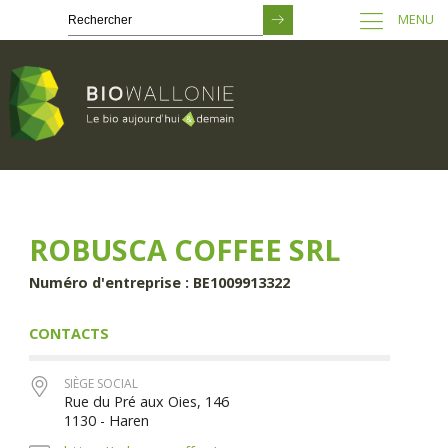
MENU
Passer
au
contenu
principal
ROBUSCA COFFEE SRL
Numéro d'entreprise : BE1009913322
CONTACTS
SIÈGE SOCIAL
Rue du Pré aux Oies, 146
1130 - Haren