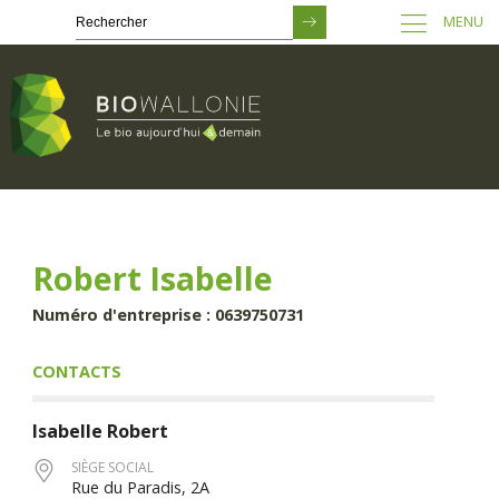
MENU
Passer
au
contenu
principal
Robert Isabelle
Numéro d'entreprise : 0639750731
CONTACTS
Isabelle
Robert
SIÈGE SOCIAL
Rue du Paradis, 2A