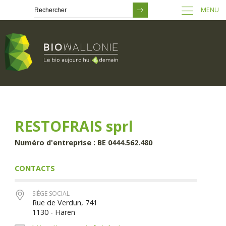
MENU
Passer
au
contenu
principal
RESTOFRAIS sprl
Numéro d'entreprise : BE 0444.562.480
CONTACTS
SIÈGE SOCIAL
Rue de Verdun, 741
1130 - Haren