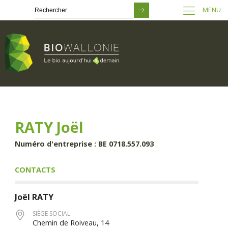
MENU
Passer
au
contenu
principal
RATY Joël
Numéro d'entreprise : BE 0718.557.093
CONTACTS
Joël
RATY
SIÈGE SOCIAL
Chemin de Roiveau, 14