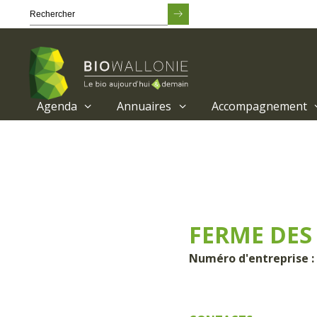
Agenda
Annuaires
Accompagnement
Passer
au
contenu
principal
FERME DES
Numéro d'entreprise :