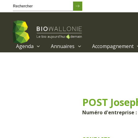
Agenda
Annuaires
Accompagnement
Passer
au
contenu
principal
POST Josep
Numéro d'entreprise :