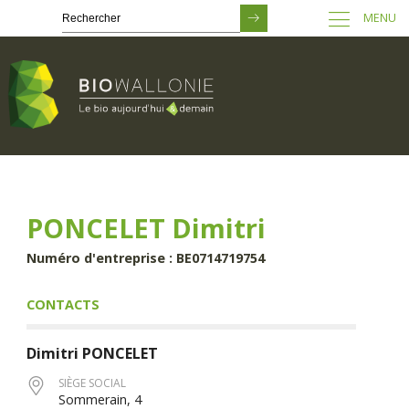
MENU
Passer
au
contenu
principal
PONCELET Dimitri
Numéro d'entreprise : BE0714719754
CONTACTS
Dimitri
PONCELET
SIÈGE SOCIAL
Sommerain, 4