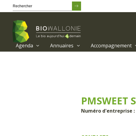
Agenda
Annuaires
Accompagnement
Passer
au
contenu
principal
PMSWEET S
Numéro d'entreprise : 