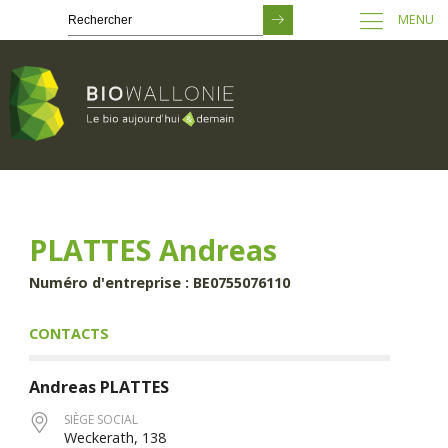
MENU
Passer
au
contenu
principal
PLATTES Andreas
Numéro d'entreprise : BE0755076110
CONTACTS
Andreas
PLATTES
SIÈGE SOCIAL
Weckerath, 138