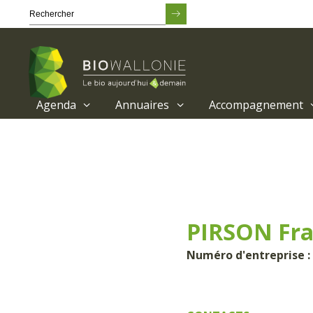
Agenda
Annuaires
Accompagnement
Passer
au
contenu
principal
PIRSON Fra
Numéro d'entreprise :