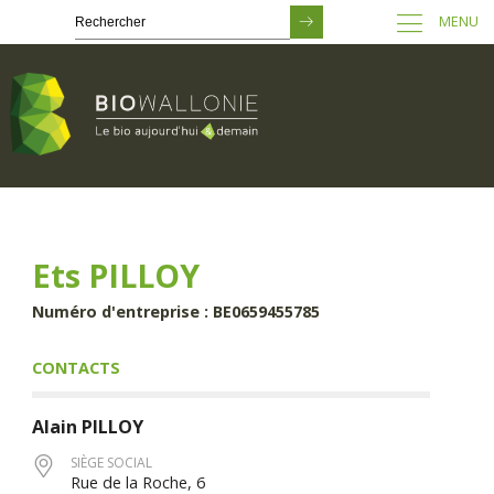
MENU
Passer
au
contenu
principal
Ets PILLOY
Numéro d'entreprise : BE0659455785
CONTACTS
Alain
PILLOY
SIÈGE SOCIAL
Rue de la Roche, 6