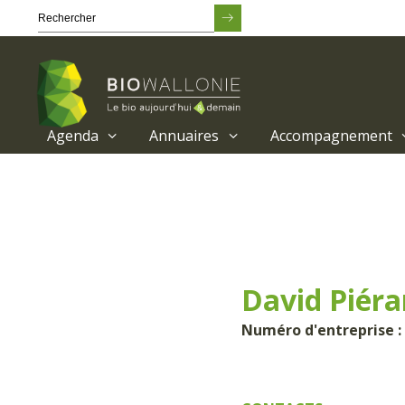
Agenda
Annuaires
Accompagnement
Passer
au
contenu
principal
David Piéra
Numéro d'entreprise : 