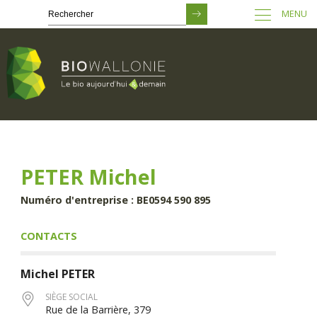
MENU
Passer
au
contenu
principal
PETER Michel
Numéro d'entreprise : BE0594 590 895
CONTACTS
Michel
PETER
SIÈGE SOCIAL
Rue de la Barrière, 379