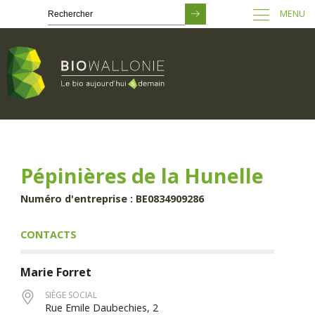
MENU
Passer
au
contenu
principal
Pépinières de la Hunelle
Numéro d'entreprise : BE0834909286
CONTACTS
Marie
Forret
SIÈGE SOCIAL
Rue Emile Daubechies, 2