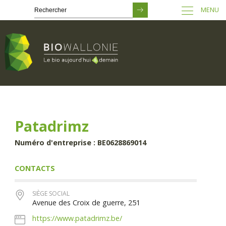
MENU
Passer
au
contenu
principal
Patadrimz
Numéro d'entreprise : BE0628869014
CONTACTS
SIÈGE SOCIAL
Avenue des Croix de guerre, 251
https://www.patadrimz.be/