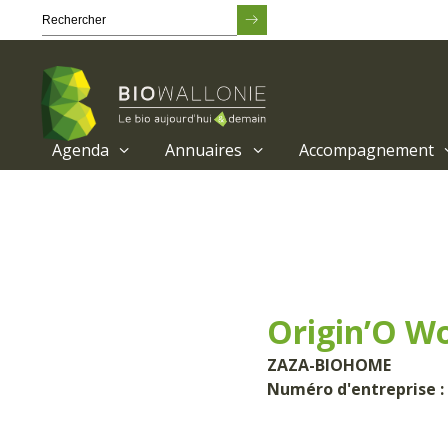
Agenda
Annuaires
Accompagnement
Passer
au
contenu
principal
Origin’O W
ZAZA-BIOHOME
Numéro d'entreprise : 