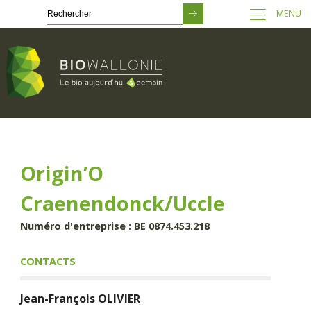
MENU
Passer
au
contenu
principal
Origin’O
Craenendonck/Uccle
Numéro d'entreprise : BE 0874.453.218
CONTACTS
Jean-François
OLIVIER