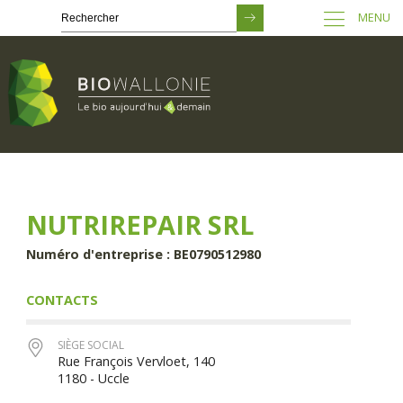
MENU
Passer
au
contenu
principal
NUTRIREPAIR SRL
Numéro d'entreprise : BE0790512980
CONTACTS
SIÈGE SOCIAL
Rue François Vervloet, 140
1180 - Uccle