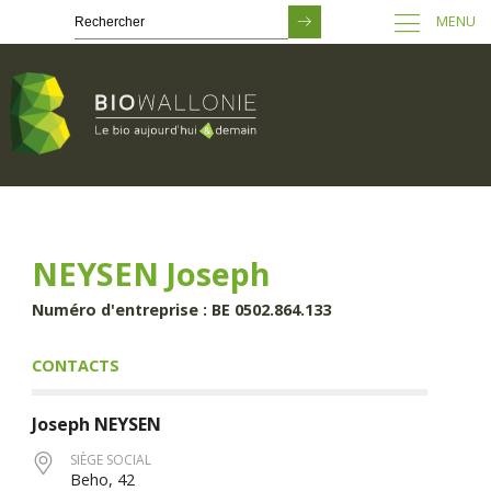
MENU
Passer
au
contenu
principal
NEYSEN Joseph
Numéro d'entreprise : BE 0502.864.133
CONTACTS
Joseph
NEYSEN
SIÈGE SOCIAL
Beho, 42